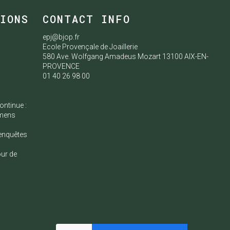
TIONS
CONTACT INFO
epj@bjop.fr
Ecole Provençale de Joaillerie
580 Ave. Wolfgang Amadeus Mozart 13100 AIX-EN-
e
PROVENCE
01 40 26 98 00
ontinue :
amens
enquêtes
our de
s