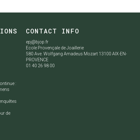
TIONS
CONTACT INFO
epj@bjop.fr
Ecole Provençale de Joaillerie
580 Ave. Wolfgang Amadeus Mozart 13100 AIX-EN-
e
PROVENCE
01 40 26 98 00
ontinue :
amens
enquêtes
our de
s